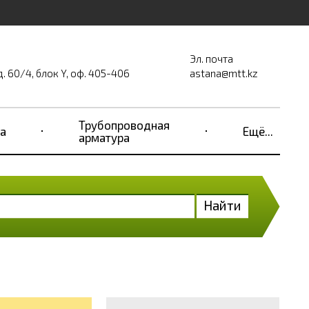
Эл. почта
д. 60/4, блок Y, оф. 405-406
astana@mtt.kz
Трубопроводная
а
Ещё...
арматура
Найти