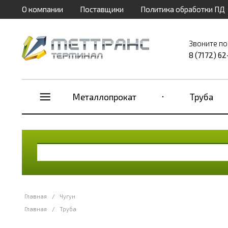
О компании
Поставщики
Политика обработки ПД
Звоните по
8 (7172) 6
Металлопрокат
Труба
Главная
/
Чугун
Главная
/
Труба