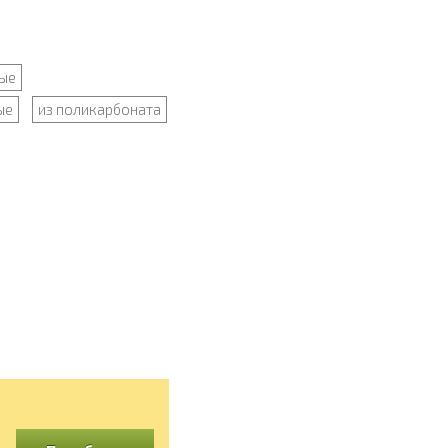
ые
ые
из поликарбоната