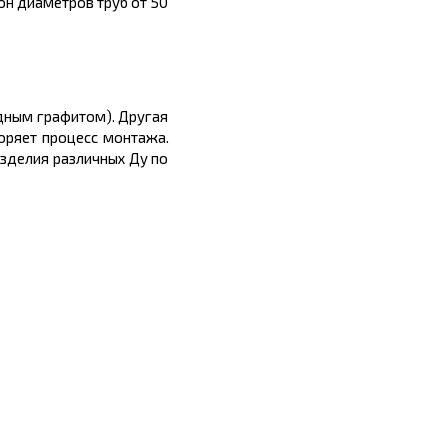
он диаметров труб от 50
дным графитом). Другая
оряет процесс монтажа.
изделия различных Ду по