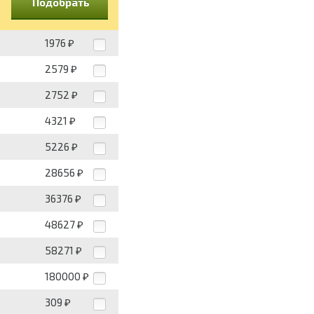
Подобрать
1976
₽
2579
₽
2752
₽
4321
₽
5226
₽
28656
₽
36376
₽
48627
₽
58271
₽
180000
₽
309
₽