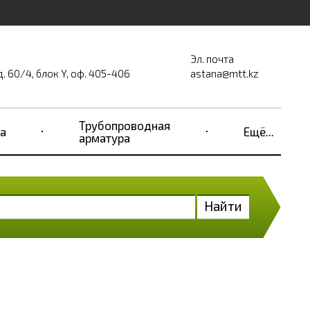
Эл. почта
д. 60/4, блок Y, оф. 405-406
astana@mtt.kz
Трубопроводная
а
Ещё...
арматура
Найти