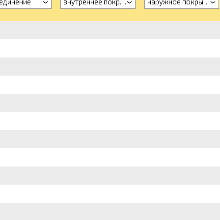
единение
внутреннее покрытие
наружное покрытие