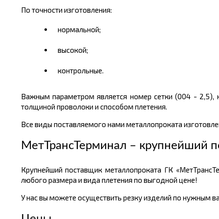
По точности изготовления:
нормальной;
высокой;
контрольные.
Важным параметром является номер сетки (004 - 2,5), к
толщиной проволоки и способом плетения.
Все виды поставляемого нами металлопроката изготовлен
МетТрансТерминал – крупнейший п
Крупнейший поставщик металлопроката ГК «МетТрансТе
любого размера и вида плетения по выгодной цене!
У нас вы можете осуществить резку изделий по нужным ва