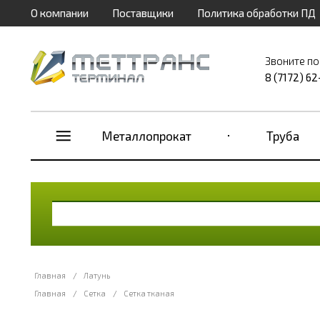
О компании
Поставщики
Политика обработки ПД
Звоните по
8 (7172) 6
Металлопрокат
Труба
Главная
/
Латунь
Главная
/
Сетка
/
Сетка тканая