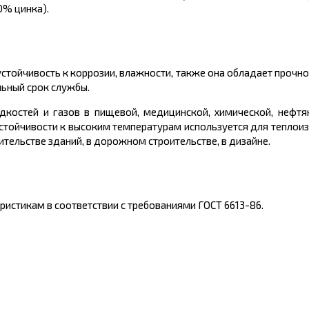
0% цинка).
устойчивость к коррозии, влажности, также она обладает прочн
ьный срок службы.
дкостей и газов в пищевой, медицинской, химической, нефтян
 устойчивости к высоким температурам используется для теплои
тельстве зданий, в дорожном строительстве, в дизайне.
истикам в соответствии с требованиями ГОСТ 6613-86.