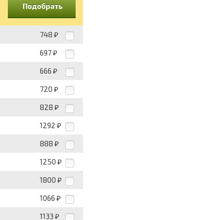
Подобрать
748
₽
697
₽
666
₽
720
₽
828
₽
1292
₽
888
₽
1250
₽
1800
₽
1066
₽
1133
₽