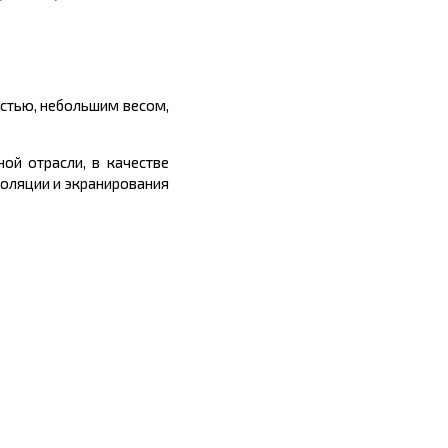
остью, небольшим весом,
ой отрасли, в качестве
золяции и экранирования