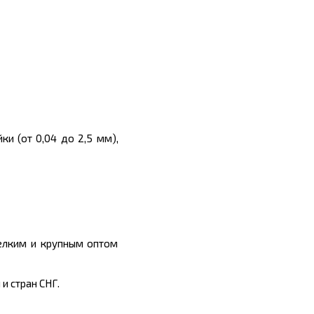
ки (от 0,04 до 2,5 мм),
мелким и крупным оптом
и стран СНГ.