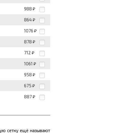
988
₽
864
₽
1076
₽
878
₽
712
₽
1061
₽
958
₽
675
₽
887
₽
кую сетку ещё называют