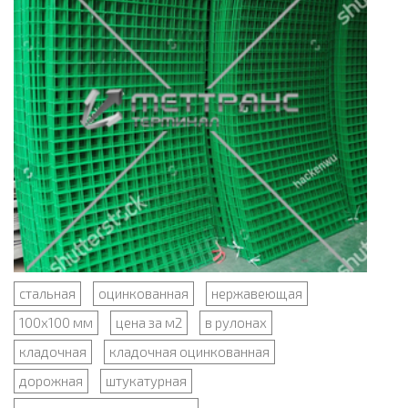
стальная
оцинкованная
нержавеющая
100x100 мм
цена за м2
в рулонах
кладочная
кладочная оцинкованная
дорожная
штукатурная