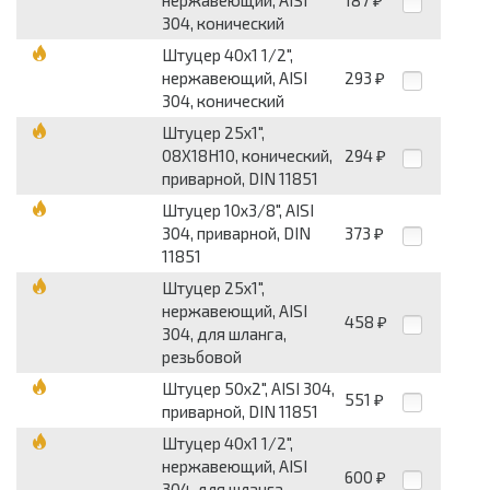
нержавеющий, AISI
187
₽
304, конический
Штуцер 40х1 1/2",
нержавеющий, AISI
293
₽
304, конический
Штуцер 25х1",
08Х18Н10, конический,
294
₽
приварной, DIN 11851
Штуцер 10х3/8", AISI
304, приварной, DIN
373
₽
11851
Штуцер 25х1",
нержавеющий, AISI
458
₽
304, для шланга,
резьбовой
Штуцер 50х2", AISI 304,
551
₽
приварной, DIN 11851
Штуцер 40х1 1/2",
нержавеющий, AISI
600
₽
304, для шланга,