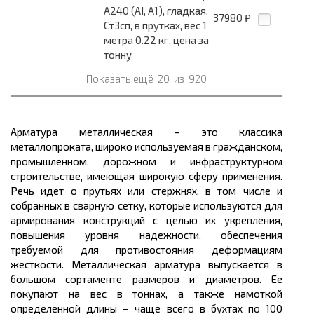
А240 (АI, А1), гладкая,
37980
₽
Ст3сп, в прутках, вес 1
метра 0.22 кг, цена за
тонну
Показать ещё
20
из
920
Арматура металлическая – это классика
металлопроката,
широко используемая в гражданском,
промышленном, дорожном и инфраструктурном
строительстве, имеющая широкую сферу применения.
Речь идет о прутьях или стержнях, в том числе и
собранных в сварную сетку, которые используются для
армирования конструкций с целью их укрепления,
повышения уровня надежности, обеспечения
требуемой для противостояния деформациям
жесткости. Металлическая арматура выпускается в
большом
сортаменте размеров
и диаметров. Ее
покупают на вес в тоннах, а также намоткой
определенной
длины
– чаще всего в
бухтах
по 100