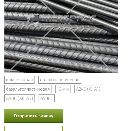
композитная
стеклопластиковая
базальтопластиковая
10 мм
А240 (АI, А1)
А400 (АIII, А3)
А500С
Отправить заявку