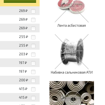
269
₽
269
₽
Лента асбестовая
269
₽
255
₽
255
₽
203
₽
197
₽
197
₽
Набивка сальниковая АТИ
200
₽
415
₽
415
₽