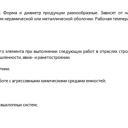
. Форма и диаметр продукции разнообразные. Зависят от на
вия керамической или металлической оболочки. Рабочая темпер
о элемента при выполнении следующих работ в отраслях строи
ленности, авиа- и ракетостроении:
тики;
боте с агрессивными химическими средами емкостей;
 выхлопных систем;