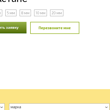
м
5 мм
8 мм
10 мм
20 мм
ть заявку
Перезвоните мне
марка