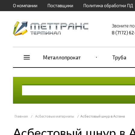
О компании
Поставщики
Политика обработки ПД
Звоните по
8 (7172) 6
Металлопрокат
Труба
Главная
/
Асбестовые материалы
/
Асбестовый шнур в Астане
Асбестовый шнур в 