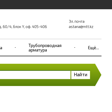
Эл. почта
д. 60/4, блок Y, оф. 405-406
astana@mtt.kz
Трубопроводная
а
Ещё...
арматура
Найти