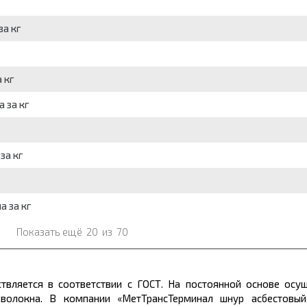
за кг
 кг
 за кг
за кг
а за кг
Показать ещё
20
из
70
вляется в соответствии с ГОСТ. На постоянной основе осущ
я волокна. В компании «МетТрансТерминал шнур асбестов