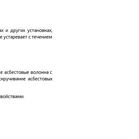
х и других установках,
е устаревает с течением
е асбестовые волокна с
скручивание асбестовых
войствами: