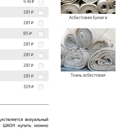
478
₽
281
₽
Асбестовая бумага
281
₽
85
₽
281
₽
281
₽
281
₽
Ткань асбестовая
281
₽
329
₽
ествляется визуальный
ый ШАОН купить можно